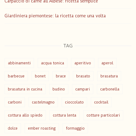
Carpaccio di carne all’Albese: ricetta semplice
Giardiniera piemontese: la ricetta come una volta
TAG
abbinamenti
acqua tonica
aperitivo
aperol
barbecue
bonet
brace
brasato
brasatura
brasatura in cucina
budino
campari
carbonella
carboni
castelmagno
cioccolato
cocktail
cottura allo spiedo
cottura lenta
cotture particolari
dolce
ember roasting
formaggio