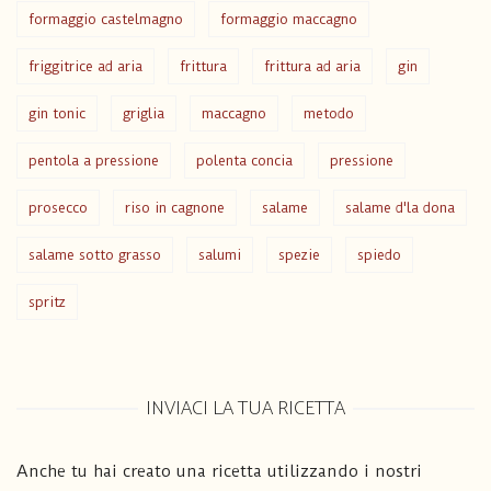
formaggio castelmagno
formaggio maccagno
friggitrice ad aria
frittura
frittura ad aria
gin
gin tonic
griglia
maccagno
metodo
pentola a pressione
polenta concia
pressione
prosecco
riso in cagnone
salame
salame d'la dona
salame sotto grasso
salumi
spezie
spiedo
spritz
INVIACI LA TUA RICETTA
Anche tu hai creato una ricetta utilizzando i nostri