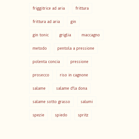
friggitrice ad aria
frittura
frittura ad aria
gin
gin tonic
griglia
maccagno
metodo
pentola a pressione
polenta concia
pressione
prosecco
riso in cagnone
salame
salame d'la dona
salame sotto grasso
salumi
spezie
spiedo
spritz