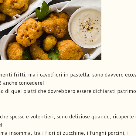
menti fritti, ma i cavolfiori in pastella, sono davvero ecce
uò anche concedere!
uno di quei piatti che dovrebbero essere dichiarati patrim
che spesso e volentieri, sono deliziose quando, ricoperte 
e!
ma insomma, tra i fiori di zucchine, i funghi porcini, i