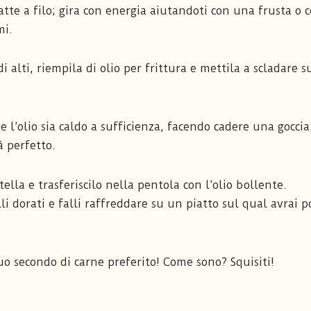
 latte a filo; gira con energia aiutandoti con una frusta o
mi.
alti, riempila di olio per frittura e mettila a scladare s
 l’olio sia caldo a sufficienza, facendo cadere una goccia
à perfetto.
ella e trasferiscilo nella pentola con l’olio bollente.
li dorati e falli raffreddare su un piatto sul qual avrai p
 tuo secondo di carne preferito! Come sono? Squisiti!