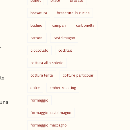
bonet
brace
brasato
brasatura
brasatura in cucina
budino
campari
carbonella
carboni
castelmagno
,
cioccolato
cocktail
cottura allo spiedo
cottura lenta
cotture particolari
ito
dolce
ember roasting
formaggio
 una
formaggio castelmagno
formaggio maccagno