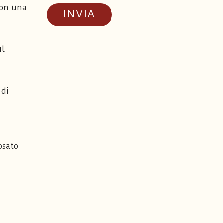
 con una
ul
 di
osato