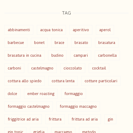
TAG
abbinamenti
acqua tonica
aperitivo
aperol
barbecue
bonet
brace
brasato
brasatura
brasatura in cucina
budino
campari
carbonella
carboni
castelmagno
cioccolato
cocktail
cottura allo spiedo
cottura lenta
cotture particolari
dolce
ember roasting
formaggio
formaggio castelmagno
formaggio maccagno
friggitrice ad aria
frittura
frittura ad aria
gin
gin tonic
griglia
maccagno
metodo