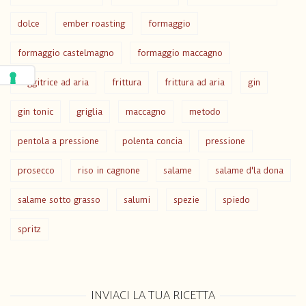
dolce
ember roasting
formaggio
formaggio castelmagno
formaggio maccagno
friggitrice ad aria
frittura
frittura ad aria
gin
gin tonic
griglia
maccagno
metodo
pentola a pressione
polenta concia
pressione
prosecco
riso in cagnone
salame
salame d'la dona
salame sotto grasso
salumi
spezie
spiedo
spritz
INVIACI LA TUA RICETTA