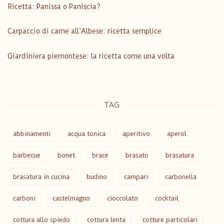
Ricetta: Panissa o Paniscia?
Carpaccio di carne all’Albese: ricetta semplice
Giardiniera piemontese: la ricetta come una volta
TAG
abbinamenti
acqua tonica
aperitivo
aperol
barbecue
bonet
brace
brasato
brasatura
brasatura in cucina
budino
campari
carbonella
carboni
castelmagno
cioccolato
cocktail
cottura allo spiedo
cottura lenta
cotture particolari