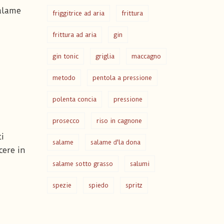
salame
friggitrice ad aria
frittura
frittura ad aria
gin
gin tonic
griglia
maccagno
metodo
pentola a pressione
polenta concia
pressione
prosecco
riso in cagnone
ti
salame
salame d'la dona
cere in
salame sotto grasso
salumi
spezie
spiedo
spritz