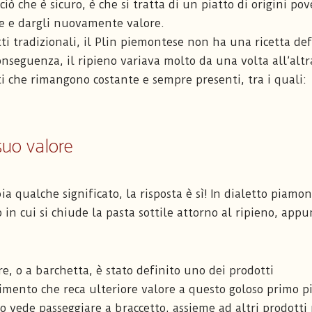
ciò che è sicuro, è che si tratta di un piatto di origini pov
ne e dargli nuovamente valore.
ti tradizionali, il Plin piemontese non ha una ricetta def
nseguenza, il ripieno variava molto da una volta all’altr
i che rimangono costante e sempre presenti, tra i quali:
 suo valore
ia qualche significato, la risposta è sì! In dialetto piamon
o in cui si chiude la pasta sottile attorno al ripieno, app
e, o a barchetta, è stato definito uno dei prodotti
cimento che reca ulteriore valore a questo goloso primo pi
 lo vede passeggiare a braccetto, assieme ad altri prodotti 