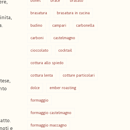
bonet
brace
brasato
ere,
brasatura
brasatura in cucina
inita,
a.
budino
campari
carbonella
carboni
castelmagno
cioccolato
cocktail
cottura allo spiedo
cottura lenta
cotture particolari
tese,
dolce
ember roasting
unto
formaggio
formaggio castelmagno
atto.
formaggio maccagno
noti e