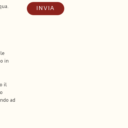
qua.
 le
so in
o il
do
ando ad