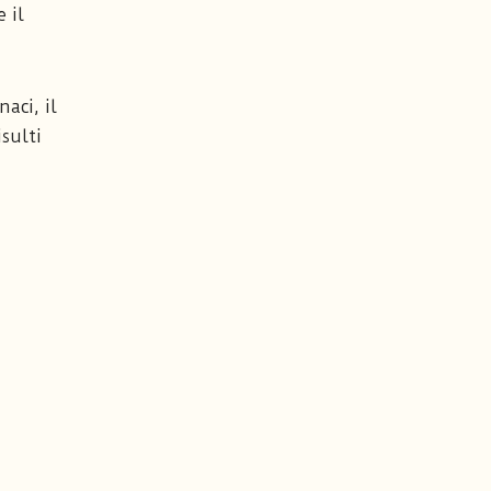
 il
naci, il
sulti