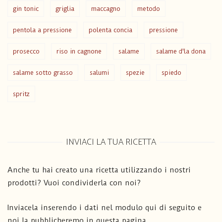
gin tonic
griglia
maccagno
metodo
pentola a pressione
polenta concia
pressione
prosecco
riso in cagnone
salame
salame d'la dona
salame sotto grasso
salumi
spezie
spiedo
spritz
INVIACI LA TUA RICETTA
Anche tu hai creato una ricetta utilizzando i nostri
prodotti? Vuoi condividerla con noi?
Inviacela inserendo i dati nel modulo qui di seguito e
noi la pubblicheremo in questa pagina.