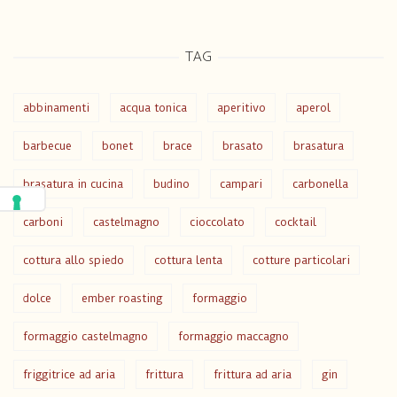
TAG
abbinamenti
acqua tonica
aperitivo
aperol
barbecue
bonet
brace
brasato
brasatura
brasatura in cucina
budino
campari
carbonella
carboni
castelmagno
cioccolato
cocktail
cottura allo spiedo
cottura lenta
cotture particolari
dolce
ember roasting
formaggio
formaggio castelmagno
formaggio maccagno
friggitrice ad aria
frittura
frittura ad aria
gin